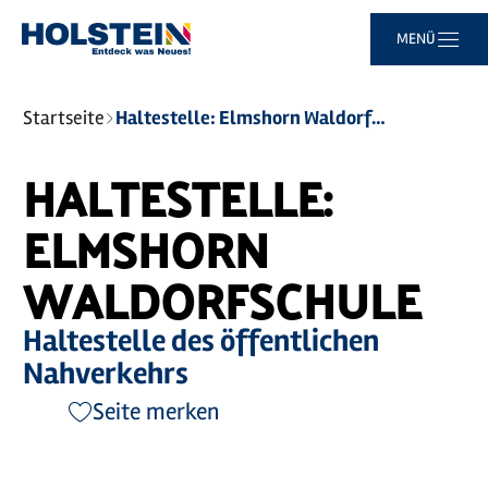
Zum
Zur
Zur
Zum
MENÜ
Hauptinhalt
Suche
Navigation
Footer
springen
springen
springen
springen
Sie
Startseite
Haltestelle: Elmshorn Waldorfschule
sind
hier:
HALTESTELLE:
ELMSHORN
WALDORFSCHULE
Haltestelle des öffentlichen
Nahverkehrs
Seite merken