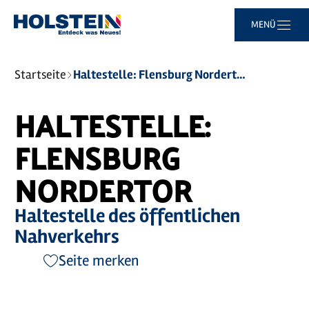
Zum
Zur
Zur
Zum
MENÜ
Hauptinhalt
Suche
Navigation
Footer
springen
springen
springen
springen
Sie
Startseite
Haltestelle: Flensburg Nordertor
sind
hier:
HALTESTELLE:
FLENSBURG
NORDERTOR
Haltestelle des öffentlichen
Nahverkehrs
Seite merken