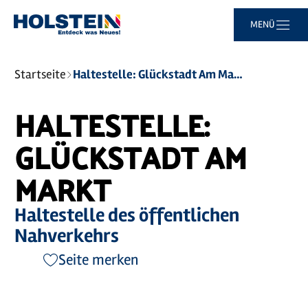
Zum
Zur
Zur
Zum
MENÜ
Hauptinhalt
Suche
Navigation
Footer
springen
springen
springen
springen
Sie
Startseite
Haltestelle: Glückstadt Am Markt
sind
hier:
HALTESTELLE:
GLÜCKSTADT AM
MARKT
Haltestelle des öffentlichen
Nahverkehrs
Seite merken