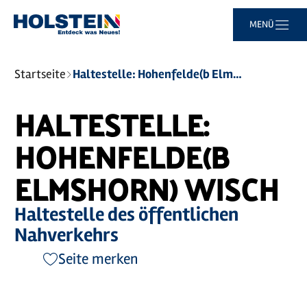
Zum
Zur
Zur
Zum
MENÜ
Hauptinhalt
Suche
Navigation
Footer
springen
springen
springen
springen
Sie
Startseite
Haltestelle: Hohenfelde(b Elmshorn) Wisch
sind
hier:
HALTESTELLE:
HOHENFELDE(B
ELMSHORN) WISCH
Haltestelle des öffentlichen
Nahverkehrs
Seite merken