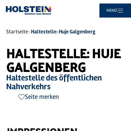
Zum
Zur
Zur
Zum
MENÜ
Hauptinhalt
Suche
Navigation
Footer
springen
springen
springen
springen
Sie
Startseite
Haltestelle: Huje Galgenberg
sind
hier:
HALTESTELLE: HUJE
GALGENBERG
Haltestelle des öffentlichen
Nahverkehrs
Seite merken