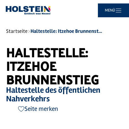
Zum
Zur
Zur
Zum
MENÜ
Hauptinhalt
Suche
Navigation
Footer
springen
springen
springen
springen
Sie
Startseite
Haltestelle: Itzehoe Brunnenstieg
sind
hier:
HALTESTELLE:
ITZEHOE
BRUNNENSTIEG
Haltestelle des öffentlichen
Nahverkehrs
Seite merken