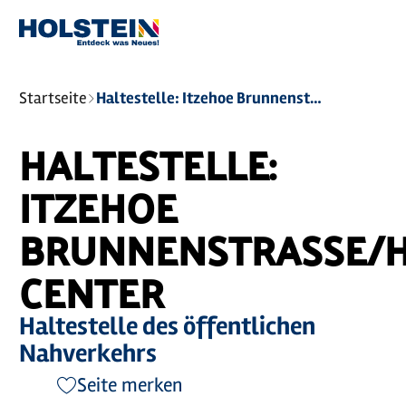
Zum
Zur
Zur
Zum
Hauptinhalt
Suche
Navigation
Footer
springen
springen
springen
springen
Sie
Startseite
Haltestelle: Itzehoe Brunnenstraße/Holstein-Center
sind
hier:
HALTESTELLE:
ITZEHOE
BRUNNENSTRASSE/HO
ENTER
Haltestelle des öffentlichen
Nahverkehrs
Seite merken