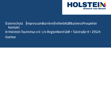
Datenschutz
Impressum
Barrierefreiheit
AGB
Business
Prospekte
Kontakt
© Holstein Tourismus e.V. c/o RegionNord GbR • Talstraße 9 • 25524
Itzehoe