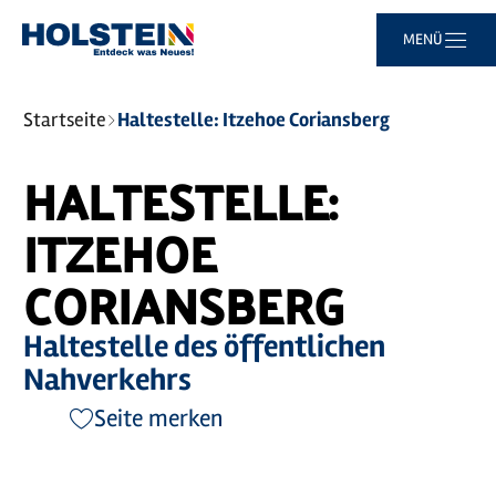
Zum
Zur
Zur
Zum
MENÜ
Hauptinhalt
Suche
Navigation
Footer
springen
springen
springen
springen
Sie
Startseite
Haltestelle: Itzehoe Coriansberg
sind
hier:
HALTESTELLE:
ITZEHOE
CORIANSBERG
Haltestelle des öffentlichen
Nahverkehrs
Seite merken