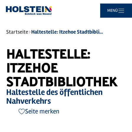
Zum
Zur
Zur
Zum
MENÜ
Hauptinhalt
Suche
Navigation
Footer
springen
springen
springen
springen
Sie
Startseite
Haltestelle: Itzehoe Stadtbibliothek
sind
hier:
HALTESTELLE:
ITZEHOE
STADTBIBLIOTHEK
Haltestelle des öffentlichen
Nahverkehrs
Seite merken