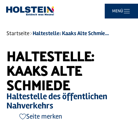
Zum
Zur
Zur
Zum
MENÜ
Hauptinhalt
Suche
Navigation
Footer
springen
springen
springen
springen
Sie
Startseite
Haltestelle: Kaaks Alte Schmiede
sind
hier:
HALTESTELLE:
KAAKS ALTE
SCHMIEDE
Haltestelle des öffentlichen
Nahverkehrs
Seite merken