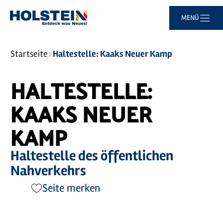
Zum
Zur
Zur
Zum
MENÜ
Hauptinhalt
Suche
Navigation
Footer
springen
springen
springen
springen
Sie
Startseite
Haltestelle: Kaaks Neuer Kamp
sind
hier:
HALTESTELLE:
KAAKS NEUER
KAMP
Haltestelle des öffentlichen
Nahverkehrs
Seite merken