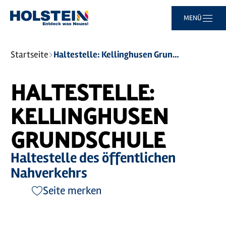
Zum
Zur
Zur
Zum
MENÜ
Hauptinhalt
Suche
Navigation
Footer
springen
springen
springen
springen
Sie
Startseite
Haltestelle: Kellinghusen Grundschule
sind
hier:
HALTESTELLE:
KELLINGHUSEN
GRUNDSCHULE
Haltestelle des öffentlichen
Nahverkehrs
Seite merken