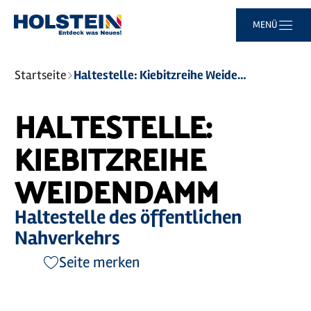
Zum
Zur
Zur
Zum
MENÜ
Hauptinhalt
Suche
Navigation
Footer
springen
springen
springen
springen
Sie
Startseite
Haltestelle: Kiebitzreihe Weidendamm
sind
hier:
HALTESTELLE:
KIEBITZREIHE
WEIDENDAMM
Haltestelle des öffentlichen
Nahverkehrs
Seite merken