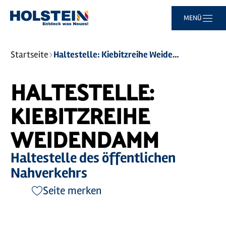
Zum
Zur
Zur
Zum
MENÜ
Hauptinhalt
Suche
Navigation
Footer
springen
springen
springen
springen
Sie
Startseite
Haltestelle: Kiebitzreihe Weidendamm
sind
hier:
HALTESTELLE:
KIEBITZREIHE
WEIDENDAMM
Haltestelle des öffentlichen
Nahverkehrs
Seite merken