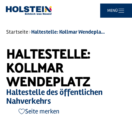
Zum
Zur
Zur
Zum
MENÜ
Hauptinhalt
Suche
Navigation
Footer
springen
springen
springen
springen
Sie
Startseite
Haltestelle: Kollmar Wendeplatz
sind
hier:
HALTESTELLE:
KOLLMAR
WENDEPLATZ
Haltestelle des öffentlichen
Nahverkehrs
Seite merken