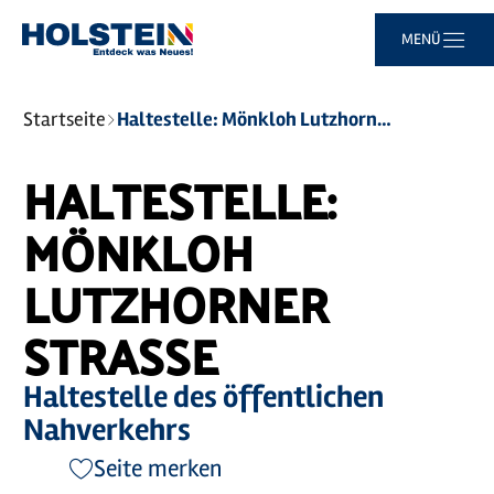
Zum
Zur
Zur
Zum
MENÜ
Hauptinhalt
Suche
Navigation
Footer
springen
springen
springen
springen
Sie
Startseite
Haltestelle: Mönkloh Lutzhorner Straße
sind
hier:
HALTESTELLE:
MÖNKLOH
LUTZHORNER
STRASSE
Haltestelle des öffentlichen
Nahverkehrs
Seite merken