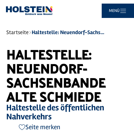
Zum
Zur
Zur
Zum
MENÜ
Hauptinhalt
Suche
Navigation
Footer
springen
springen
springen
springen
Sie
Startseite
Haltestelle: Neuendorf-Sachsenbande Alte Schmiede
sind
hier:
HALTESTELLE:
NEUENDORF-
SACHSENBANDE
ALTE SCHMIEDE
Haltestelle des öffentlichen
Nahverkehrs
Seite merken