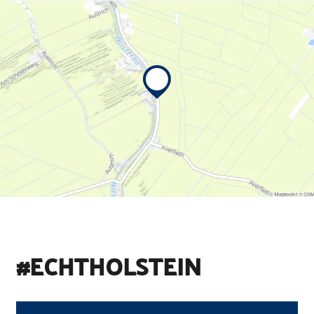
#ECHTHOLSTEIN
©
Holstein Tourismus u photocompany (Elberadweg)