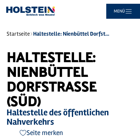
Zum
Zur
Zur
Zum
MENÜ
Hauptinhalt
Suche
Navigation
Footer
springen
springen
springen
springen
Sie
Startseite
Haltestelle: Nienbüttel Dorfstraße (Süd)
sind
hier:
HALTESTELLE:
NIENBÜTTEL
DORFSTRASSE (
SÜD)
Haltestelle des öffentlichen
Nahverkehrs
Seite merken