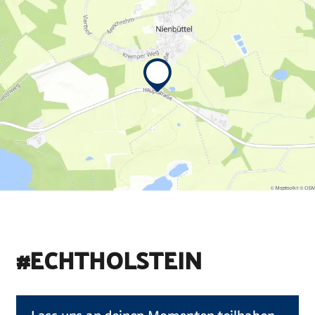
#ECHTHOLSTEIN
©
Holstein Tourismus u photocompany (Elberadweg)