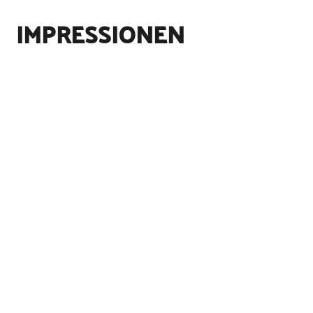
IMPRESSIONEN
Straßenverkehrs-Ordnung, DIN-Normen und
Straßenverkehrs-Ordnung, DIN-Normen und
©
©
Verkehrsblatt
Verkehrsblatt