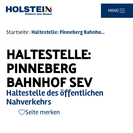
Zum
Zur
Zur
Zum
MENÜ
Hauptinhalt
Suche
Navigation
Footer
springen
springen
springen
springen
Sie
Startseite
Haltestelle: Pinneberg Bahnhof SEV
sind
hier:
HALTESTELLE:
PINNEBERG
BAHNHOF SEV
Haltestelle des öffentlichen
Nahverkehrs
Seite merken