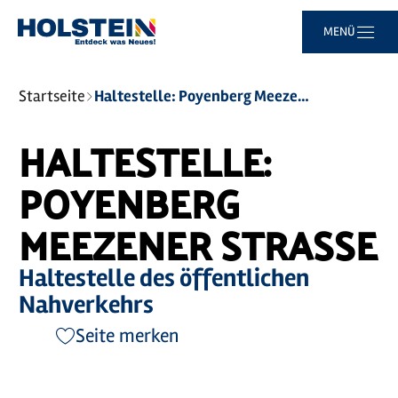
Zum
Zur
Zur
Zum
MENÜ
Hauptinhalt
Suche
Navigation
Footer
springen
springen
springen
springen
Sie
Startseite
Haltestelle: Poyenberg Meezener Straße
sind
hier:
HALTESTELLE:
POYENBERG
MEEZENER STRASSE
Haltestelle des öffentlichen
Nahverkehrs
Seite merken