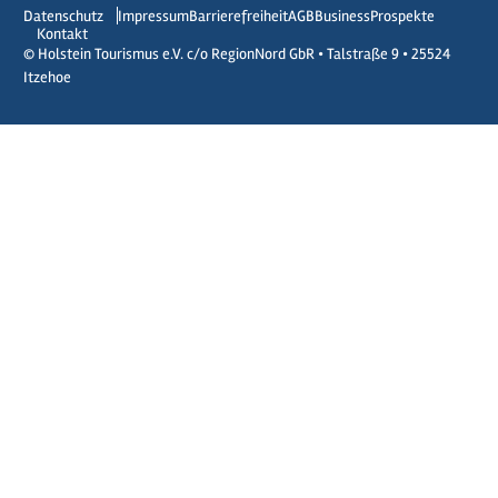
Datenschutz
Impressum
Barrierefreiheit
AGB
Business
Prospekte
Kontakt
© Holstein Tourismus e.V. c/o RegionNord GbR • Talstraße 9 • 25524
Itzehoe