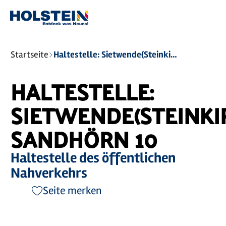
Zum
Zur
Zur
Zum
Hauptinhalt
Suche
Navigation
Footer
springen
springen
springen
springen
Sie
Startseite
Haltestelle: Sietwende(Steinkirchen) Sandhörn 10
sind
hier:
HALTESTELLE:
SIETWENDE(STEINKI
SANDHÖRN 10
Haltestelle des öffentlichen
Nahverkehrs
Seite merken