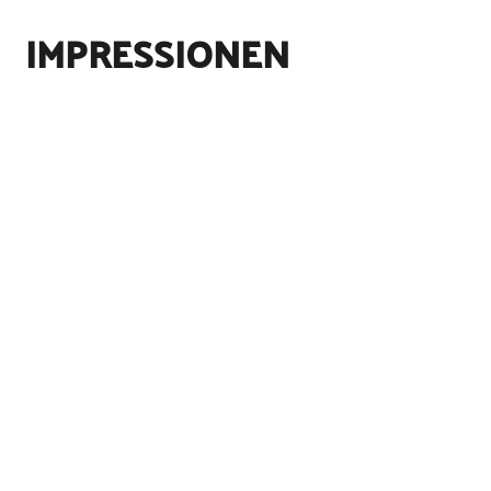
IMPRESSIONEN
Straßenverkehrs-Ordnung, DIN-Normen und
Straßenverkehrs-Ordnung, DIN-Normen und
©
©
Verkehrsblatt
Verkehrsblatt