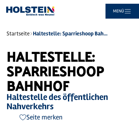
Zum
Zur
Zur
Zum
MENÜ
Hauptinhalt
Suche
Navigation
Footer
springen
springen
springen
springen
Sie
Startseite
Haltestelle: Sparrieshoop Bahnhof
sind
hier:
HALTESTELLE:
SPARRIESHOOP
BAHNHOF
Haltestelle des öffentlichen
Nahverkehrs
Seite merken