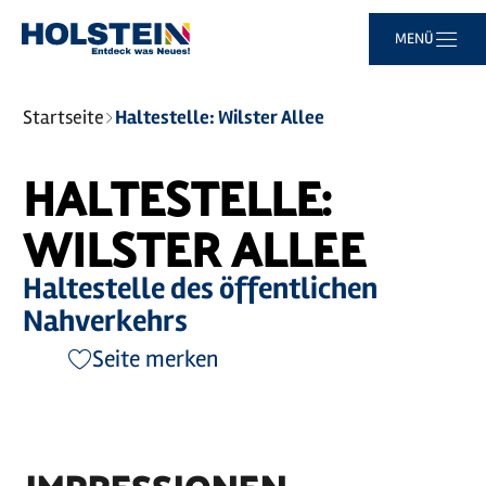
Zum
Zur
Zur
Zum
MENÜ
Hauptinhalt
Suche
Navigation
Footer
springen
springen
springen
springen
Sie
Startseite
Haltestelle: Wilster Allee
sind
hier:
HALTESTELLE:
WILSTER ALLEE
Haltestelle des öffentlichen
Nahverkehrs
Seite merken