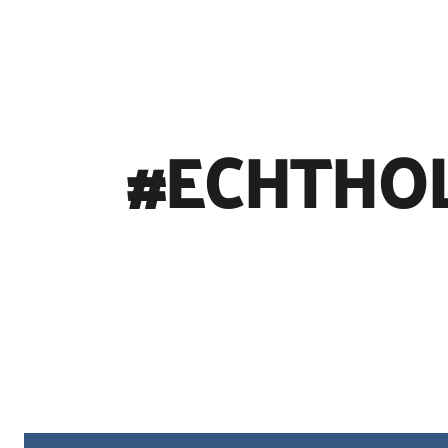
#ECHTHO
©
Holstein Tourismus u photocompany (Elberadweg)