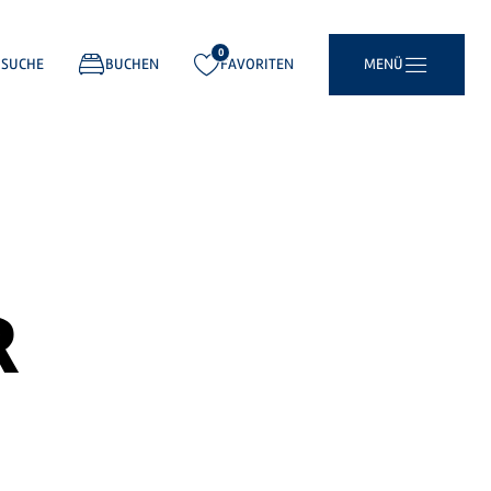
0
gemerkt:
SUCHE
BUCHEN
FAVORITEN
MENÜ
R