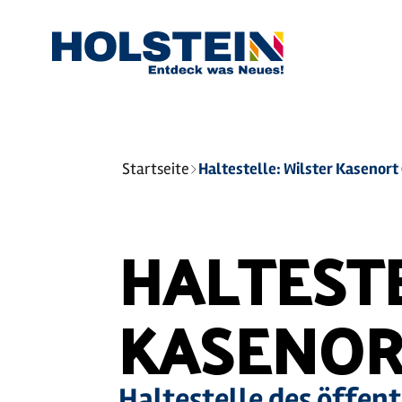
Sie
Startseite
sind
hier:
HALTESTE
KASENOR
Haltestelle des öffen