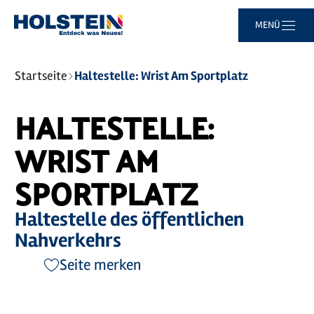
Zum
Zur
Zur
Zum
MENÜ
Hauptinhalt
Suche
Navigation
Footer
springen
springen
springen
springen
Sie
Startseite
Haltestelle: Wrist Am Sportplatz
sind
hier:
HALTESTELLE:
WRIST AM
SPORTPLATZ
Haltestelle des öffentlichen
Nahverkehrs
Seite merken