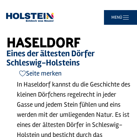
Zum
Zur
Zur
Zum
MENÜ
Sie
Startseite
Haseldorf
Hauptinhalt
Suche
Navigation
Footer
sind
springen
springen
springen
springen
hier:
HASELDORF
Eines der ältesten Dörfer
Schleswig-Holsteins
Seite merken
In Haseldorf kannst du die Geschichte des
kleinen Dörfchens regelrecht in jeder
Gasse und jedem Stein fühlen und eins
werden mit der umliegenden Natur. Es ist
eines der ältesten Dörfer in Schleswig-
Holstein und besticht durch das