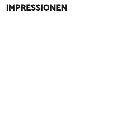
IMPRESSIONEN
©
Holstein Tourismus / photocompany
©
Unterelbe Tourismus e.V
©
Unterelbe Tourismus e.V
©
NABU Hamburg / Dröse