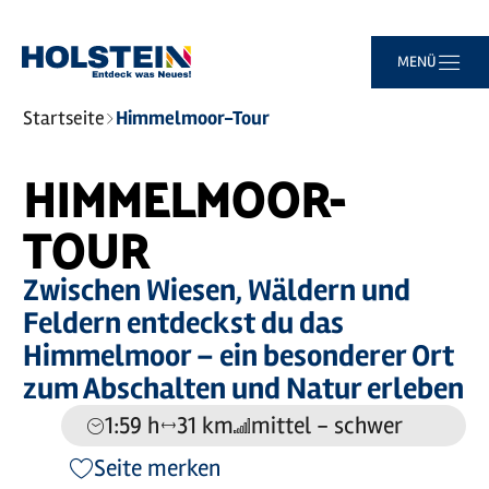
Zum
Zur
Zur
Zum
MENÜ
Hauptinhalt
Suche
Navigation
Footer
springen
springen
springen
springen
Sie
Startseite
Himmelmoor-Tour
sind
hier:
Leaflet
|
©
Maptoolkit
©
OSM
HIMMELMOOR-
Mein Standort
TOUR
Zwischen Wiesen, Wäldern und
Feldern entdeckst du das
Himmelmoor – ein besonderer Ort
zum Abschalten und Natur erleben
1:59 h
31 km
mittel - schwer
Dauer:
Entfernung:
Anforderung:
Seite merken