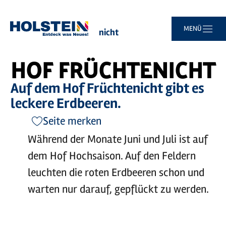
©
Hof Früchtenicht
Zum
Zur
Zur
Zum
MENÜ
Sie
Startseite
Hof Früchtenicht
Hauptinhalt
Suche
Navigation
Footer
sind
springen
springen
springen
springen
hier:
HOF FRÜCHTENICHT
Auf dem Hof Früchtenicht gibt es
leckere Erdbeeren.
Seite merken
Während der Monate Juni und Juli ist auf
dem Hof Hochsaison. Auf den Feldern
leuchten die roten Erdbeeren schon und
warten nur darauf, gepflückt zu werden.