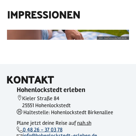
IMPRESSIONEN
©
sh-tourismus.de/MOCANOX
KONTAKT
Hohenlockstedt erleben
Kieler Straße 84
25551 Hohenlockstedt
Haltestelle: Hohenlockstedt Birkenallee
Plane jetzt deine Reise auf
nah.sh
0 48 26 - 37 03 78
info@hohenlockstedt-erleben.de