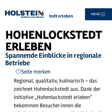
©
Hohenlockstedt erleben
Zum
Zur
Zur
Zum
MENÜ
Sie
Startseite
Hohenlockstedt erleben
Hauptinhalt
Suche
Navigation
Footer
sind
springen
springen
springen
springen
hier:
HOHENLOCKSTEDT
ERLEBEN
Spannende Einblicke in regionale
Betriebe
Seite merken
Regional, qualitativ, kulinarisch – das
zeichnet Hohenlockstedt aus. Dank der
Initiative „Hohenlockstedt erleben“
bekommen Besucher:innen die