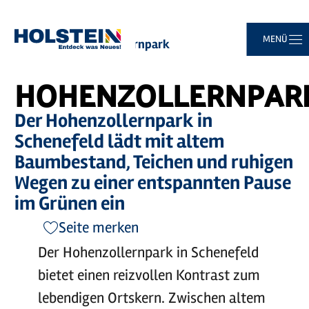
Zum
Zur
Zur
Zum
MENÜ
Sie
Startseite
Hohenzollernpark
Hauptinhalt
Suche
Navigation
Footer
sind
springen
springen
springen
springen
hier:
HOHENZOLLERNPAR
Der Hohenzollernpark in
Schenefeld lädt mit altem
Baumbestand, Teichen und ruhigen
Wegen zu einer entspannten Pause
im Grünen ein
Seite merken
Der Hohenzollernpark in Schenefeld
bietet einen reizvollen Kontrast zum
lebendigen Ortskern. Zwischen altem