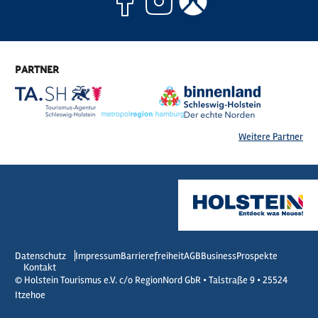
Facebook
Instagram
Komoo
PARTNER
Weitere Partner
Datenschutz
Impressum
Barrierefreiheit
AGB
Business
Prospekte
Kontakt
© Holstein Tourismus e.V. c/o RegionNord GbR • Talstraße 9 • 25524
Itzehoe