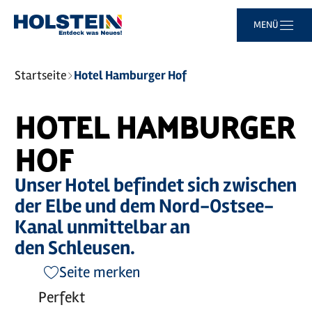
Zum
Zur
Zur
Zum
MENÜ
Hauptinhalt
Suche
Navigation
Footer
springen
springen
springen
springen
Sie
Startseite
Hotel Hamburger Hof
sind
hier:
HOTEL HAMBURGER
HOF
Unser Hotel befindet sich zwischen
der Elbe und dem Nord-Ostsee-
Kanal unmittelbar an
den Schleusen.
Seite merken
Perfekt