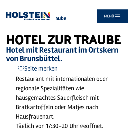
©
Dithmarschen Tourismus
Zum
Zur
Zur
Zum
MENÜ
Sie
Startseite
Hotel zur Traube
Hauptinhalt
Suche
Navigation
Footer
sind
springen
springen
springen
springen
hier:
HOTEL ZUR TRAUBE
Hotel mit Restaurant im Ortskern
von Brunsbüttel.
Seite merken
Restaurant mit internationalen oder
regionale Spezialitäten wie
hausgemachtes Sauerfleisch mit
Bratkartoffeln oder Matjes nach
Hausfrauenart.
Täglich von 17:30-20 Uhr geöffnet.