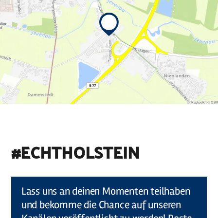
#ECHTHOLSTEIN
©
Holstein Tourismus u photocompany (Elberadweg)
Lass uns an deinen Momenten teilhaben
und bekomme die Chance auf unseren