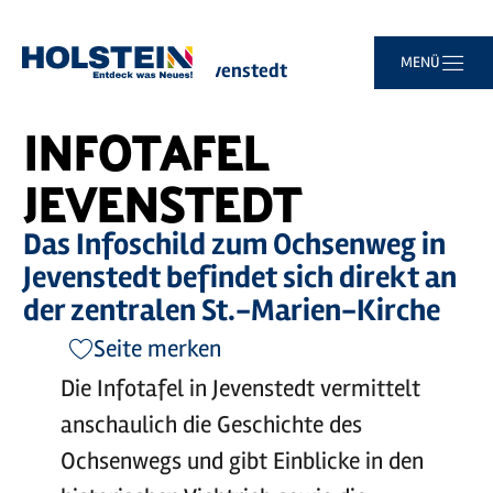
©
Büro Oeding
Zum
Zur
Zur
Zum
MENÜ
Sie
Startseite
Infotafel Jevenstedt
Hauptinhalt
Suche
Navigation
Footer
sind
springen
springen
springen
springen
hier:
INFOTAFEL
JEVENSTEDT
Das Infoschild zum Ochsenweg in
Jevenstedt befindet sich direkt an
der zentralen St.-Marien-Kirche
Seite merken
Die Infotafel in Jevenstedt vermittelt
anschaulich die Geschichte des
Ochsenwegs und gibt Einblicke in den