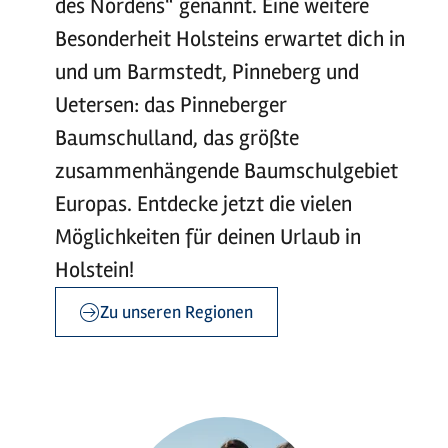
des Nordens“ genannt. Eine weitere
Besonderheit Holsteins erwartet dich in
und um Barmstedt, Pinneberg und
Uetersen: das Pinneberger
Baumschulland, das größte
zusammenhängende Baumschulgebiet
Europas. Entdecke jetzt die vielen
Möglichkeiten für deinen Urlaub in
Holstein!
Zu unseren Regionen
©
©
sh-tourismus.de/MOCANOX
sh-tourismus.de/MOCANOX