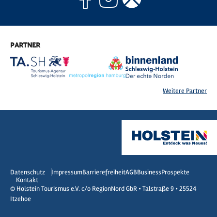
PARTNER
Weitere Partner
Datenschutz
Impressum
Barrierefreiheit
AGB
Business
Prospekte
Kontakt
© Holstein Tourismus e.V. c/o RegionNord GbR • Talstraße 9 • 25524
Itzehoe