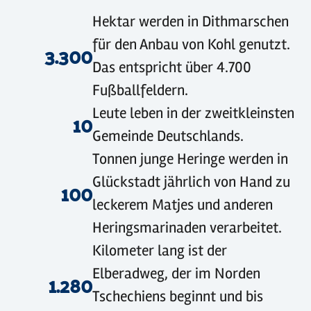
©
sh-tourismus.de/MOCANOX
©
sh-tourismus.de/MOCANOX
©
GDM
Hektar werden in Dithmarschen
für den Anbau von Kohl genutzt.
3.300
Das entspricht über 4.700
Fußballfeldern.
Leute leben in der zweitkleinsten
10
Gemeinde Deutschlands.
Tonnen junge Heringe werden in
Glückstadt jährlich von Hand zu
100
leckerem Matjes und anderen
Heringsmarinaden verarbeitet.
Kilometer lang ist der
Elberadweg, der im Norden
1.280
Tschechiens beginnt und bis