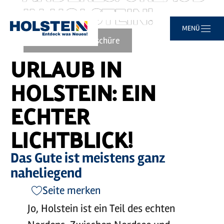
IN HOLSTEIN!
Video
abspielen
©
sh-tourismus.de/MOCANOX
Zum
Zur
Zur
Zum
MENÜ
Sie
Startseite
Hauptinhalt
Suche
Navigation
Footer
sind
Zur Imagebroschüre
springen
springen
springen
springen
hier:
URLAUB IN
HOLSTEIN: EIN
ECHTER
LICHTBLICK!
Das Gute ist meistens ganz
naheliegend
Seite merken
Jo, Holstein ist ein Teil des echten