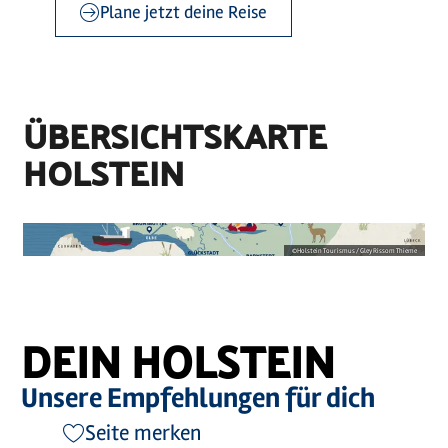
Plane jetzt deine Reise
©
sh-tourismus.de/MOCANOX
©
Holstein Tourismus / photocompany
©
sh-tourismus.de/MOCANOX
ÜBERSICHTSKARTE
HOLSTEIN
©
Holstein Tourismus / Gley Rissom Thieme
DEIN HOLSTEIN
Unsere Empfehlungen für dich
Seite merken