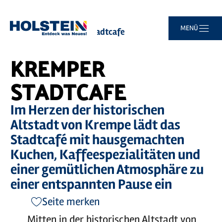
Zum
Zur
Zur
Zum
MENÜ
Sie
Startseite
Kremper Stadtcafe
Hauptinhalt
Suche
Navigation
Footer
sind
springen
springen
springen
springen
hier:
KREMPER
STADTCAFE
Im Herzen der historischen
Altstadt von Krempe lädt das
Stadtcafé mit hausgemachten
Kuchen, Kaffeespezialitäten und
einer gemütlichen Atmosphäre zu
einer entspannten Pause ein
Seite merken
Mitten in der historischen Altstadt von