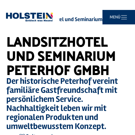
Zum
Zur
Zur
Zum
MENÜ
Sie
Startseite
Landsitzhotel und Seminarium Peterhof GmbH
Hauptinhalt
Suche
Navigation
Footer
sind
springen
springen
springen
springen
hier:
LANDSITZHOTEL
UND SEMINARIUM
PETERHOF GMBH
Der historische Peterhof vereint
familiäre Gastfreundschaft mit
persönlichem Service.
Nachhaltigkeit leben wir mit
regionalen Produkten und
umweltbewusstem Konzept.