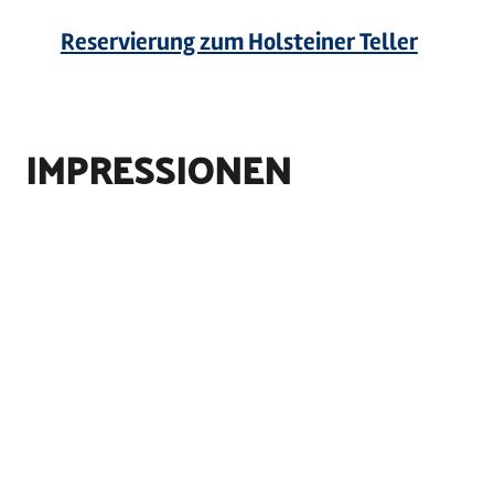
Reservierung zum Holsteiner Teller
IMPRESSIONEN
©
Alexandra Kölling
©
Alexandra Kölling
©
Alexandra Kölling
©
Alexandra Kölling