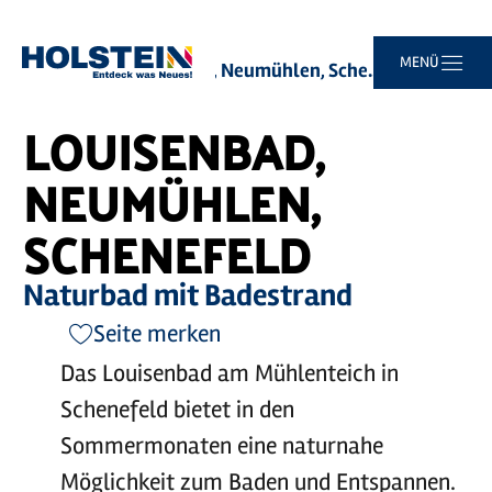
©
Norbert Schulz
Zum
Zur
Zur
Zum
MENÜ
Sie
Startseite
Louisenbad, Neumühlen, Schenefeld
Hauptinhalt
Suche
Navigation
Footer
sind
springen
springen
springen
springen
hier:
LOUISENBAD,
NEUMÜHLEN,
SCHENEFELD
Naturbad mit Badestrand
Seite merken
Das Louisenbad am Mühlenteich in
Schenefeld bietet in den
Sommermonaten eine naturnahe
Möglichkeit zum Baden und Entspannen.