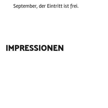
September, der Eintritt ist frei.
IMPRESSIONEN
©
Norbert Schulz
©
Norbert Schulz
©
MOCANOX
©
Norbert Schulz