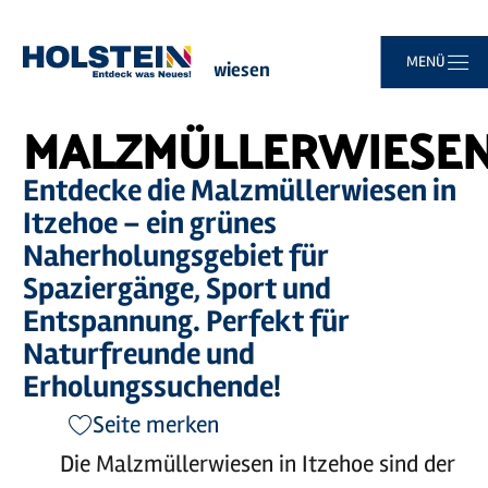
Zum
Zur
Zur
Zum
MENÜ
Sie
Startseite
Malzmüllerwiesen
Hauptinhalt
Suche
Navigation
Footer
sind
springen
springen
springen
springen
hier:
MALZMÜLLERWIESE
Entdecke die Malzmüllerwiesen in
Itzehoe – ein grünes
Naherholungsgebiet für
Spaziergänge, Sport und
Entspannung. Perfekt für
Naturfreunde und
Erholungssuchende!
Seite merken
Die Malzmüllerwiesen in Itzehoe sind der