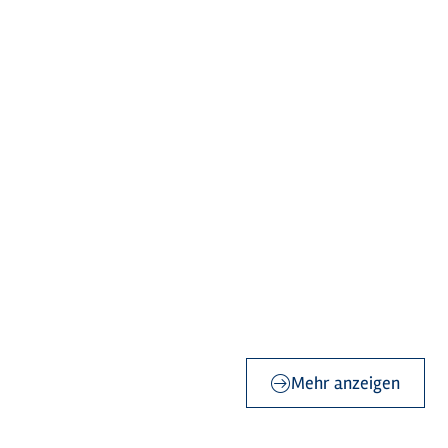
©
Holstein Tourismus / Gönna Hamann
©
Holstein Tourismus / Gönna Hamann
©
Förde Fräulein
©
Holstein Tourismus / photocompany
Mehr anzeigen