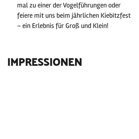
mal zu einer der Vogelführungen oder
feiere mit uns beim jährlichen Kiebitzfest
– ein Erlebnis für Groß und Klein!
IMPRESSIONEN
©
NABU Vogelstation Wedeler Marsch
©
NABU Hamburg / Dröse
©
NABU Hamburg / Dröse
©
Hoffmann