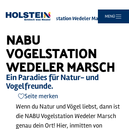
Zum
Zur
Zur
Zum
MENÜ
Sie
Startseite
NABU Vogelstation Wedeler Marsch
Hauptinhalt
Suche
Navigation
Footer
sind
springen
springen
springen
springen
hier:
NABU
VOGELSTATION
WEDELER MARSCH
Ein Paradies für Natur- und
Vogelfreunde.
Seite merken
Wenn du Natur und Vögel liebst, dann ist
die NABU Vogelstation Wedeler Marsch
genau dein Ort! Hier, inmitten von