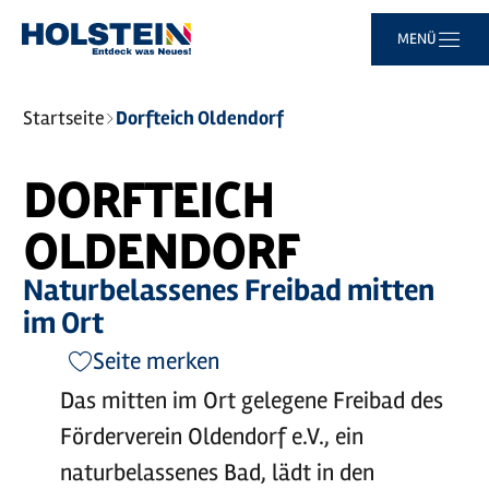
Zum
Zur
Zur
Zum
MENÜ
Hauptinhalt
Suche
Navigation
Footer
springen
springen
springen
springen
Sie
Startseite
Dorfteich Oldendorf
sind
hier:
DORFTEICH
OLDENDORF
Naturbelassenes Freibad mitten
im Ort
Seite merken
Das mitten im Ort gelegene Freibad des
Förderverein Oldendorf e.V., ein
naturbelassenes Bad, lädt in den