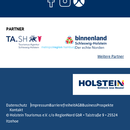
Facebook
Instagram
Komoo
PARTNER
Weitere Partner
Datenschutz
Impressum
Barrierefreiheit
AGB
Business
Prospekte
Kontakt
© Holstein Tourismus e.V. c/o RegionNord GbR • Talstraße 9 • 25524
Itzehoe