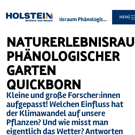
©
MOCANOX
Zum
Zur
Zur
Zum
MENÜ
Sie
Startseite
Naturerlebnisraum Phänologischer Garten Quickborn
Hauptinhalt
Suche
Navigation
Footer
sind
springen
springen
springen
springen
hier:
NATURERLEBNISRA
PHÄNOLOGISCHER
GARTEN
QUICKBORN
Kleine und große Forscher:innen
aufgepasst! Welchen Einfluss hat
der Klimawandel auf unsere
Pflanzen? Und wie misst man
eigentlich das Wetter? Antworten