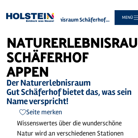
Zum
Zur
Zur
Zum
MENÜ
Sie
Startseite
Naturerlebnisraum Schäferhof Appen
Hauptinhalt
Suche
Navigation
Footer
sind
springen
springen
springen
springen
hier:
NATURERLEBNISRA
SCHÄFERHOF
APPEN
Der Naturerlebnisraum
Gut Schäferhof bietet das, was sein
Name verspricht!
Seite merken
Wissenswertes über die wunderschöne
Natur wird an verschiedenen Stationen