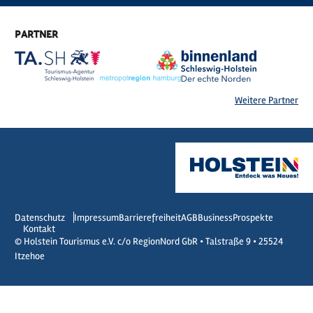
PARTNER
Weitere Partner
Datenschutz
Impressum
Barrierefreiheit
AGB
Business
Prospekte
Kontakt
© Holstein Tourismus e.V. c/o RegionNord GbR • Talstraße 9 • 25524
Itzehoe