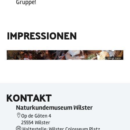
Gruppe!
IMPRESSIONEN
©
Holger Stamm
KONTAKT
Naturkundemuseum Wilster
Op de Göten 4
25554 Wilster
Haltestelle: Wilster Colosseum Platz