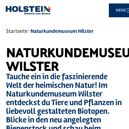
Zum
Zur
Zur
Zum
MENÜ
Hauptinhalt
Suche
Navigation
Footer
springen
springen
springen
springen
Sie
Startseite
Naturkundemuseum Wilster
sind
hier:
NATURKUNDEMUSE
WILSTER
Tauche ein in die faszinierende
Welt der heimischen Natur! Im
Naturkundemuseum Wilster
entdeckst du Tiere und Pflanzen in
liebevoll gestalteten Biotopen.
Blicke in den neu angelegten
Bienenstock und schau beim