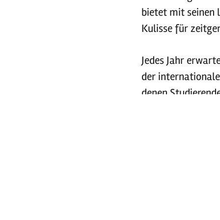
bietet mit seinen
Kulisse für zeitge
Jedes Jahr erwart
der international
denen Studierende
Programm durch F
Ort, an dem Kunst