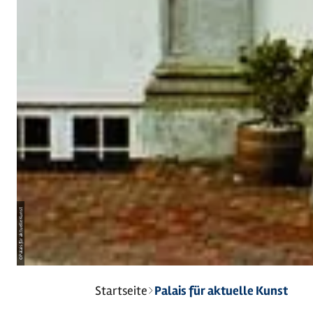
Palais für aktuelle Kunst
©
Sie
Startseite
Palais für aktuelle Kunst
sind
hier: