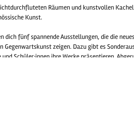
 lichtdurchfluteten Räumen und kunstvollen Kachel
nössische Kunst.
en dich fünf spannende Ausstellungen, die die neu
en Gegenwartskunst zeigen. Dazu gibt es Sonderaus
 und Schüler:innen ihre Werke präsentieren. Abger
ührungen, Künstlergespräche und stimmungsvoll
 lebendig wird!