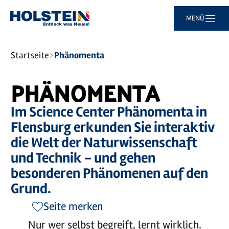
Zum
Zur
Zur
Zum
MENÜ
Hauptinhalt
Suche
Navigation
Footer
springen
springen
springen
springen
Sie
Startseite
Phänomenta
sind
hier:
PHÄNOMENTA
Im Science Center Phänomenta in
Flensburg erkunden Sie interaktiv
die Welt der Naturwissenschaft
und Technik - und gehen
besonderen Phänomenen auf den
Grund.
Seite merken
Nur wer selbst begreift, lernt wirklich.