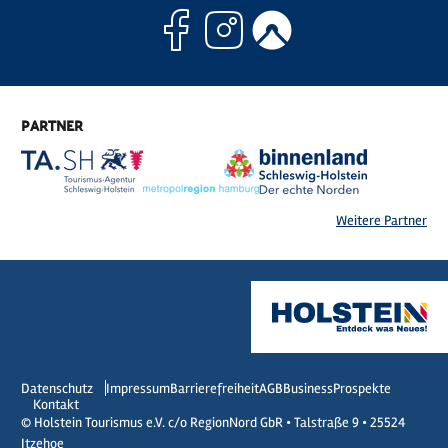
Facebook
Instagram
Komoo
PARTNER
Weitere Partner
Datenschutz
Impressum
Barrierefreiheit
AGB
Business
Prospekte
Kontakt
© Holstein Tourismus e.V. c/o RegionNord GbR • Talstraße 9 • 25524
Itzehoe