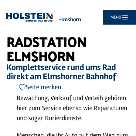
©
MOCANOX
Zum
Zur
Zur
Zum
MENÜ
Sie
Startseite
Radstation Elmshorn
Hauptinhalt
Suche
Navigation
Footer
sind
springen
springen
springen
springen
hier:
RADSTATION
ELMSHORN
Komplettservice rund ums Rad
direkt am Elmshorner Bahnhof
Seite merken
Bewachung, Verkauf und Verleih gehören
hier zum Service ebenso wie Reparaturen
und sogar Kurierdienste.
Menschen, die ihr Auto auf dem Weg zum