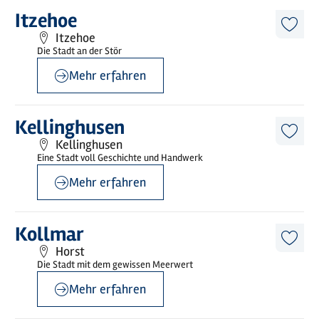
©
Holstein Tourismus / photocompany
Mehr
Itzehoe
erfahren
Diese
Itzehoe
Artike
Die Stadt an der Stör
merk
Mehr erfahren
©
Holstein Tourismus / photocompany
Mehr
Kellinghusen
erfahren
Diese
Kellinghusen
Artike
Eine Stadt voll Geschichte und Handwerk
merk
Mehr erfahren
©
Holstein Tourismus / photocompany
Mehr
Kollmar
erfahren
Diese
Horst
Artike
Die Stadt mit dem gewissen Meerwert
merk
Mehr erfahren