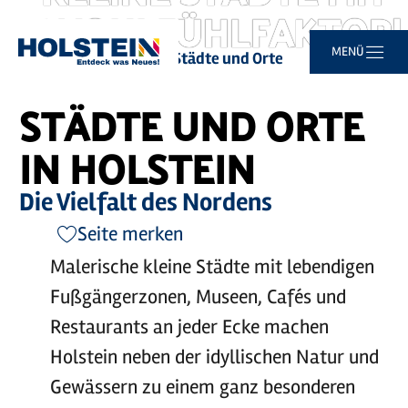
WOHLFÜHLFAKTOR!
Zum
Zur
Zur
Zum
MENÜ
Sie
Startseite
Reiseziele
Städte und Orte
Hauptinhalt
Suche
Navigation
Footer
sind
springen
springen
springen
springen
hier:
STÄDTE UND ORTE
IN HOLSTEIN
Die Vielfalt des Nordens
Seite merken
Malerische kleine Städte mit lebendigen
Fußgängerzonen, Museen, Cafés und
Restaurants an jeder Ecke machen
Holstein neben der idyllischen Natur und
Gewässern zu einem ganz besonderen