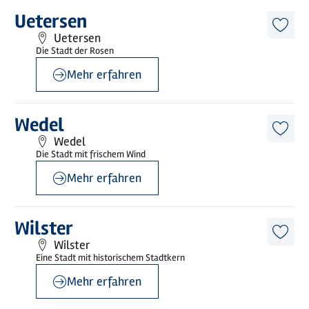
©
Holstein Tourismus / photocompany
Mehr
Uetersen
erfahren
Diese
Uetersen
Artike
Die Stadt der Rosen
merk
Mehr erfahren
©
Holstein Tourismus / photocompany
Mehr
Wedel
erfahren
Diese
Wedel
Artike
Die Stadt mit frischem Wind
merk
Mehr erfahren
©
Wilstermarsch Service GmbH
Mehr
Wilster
erfahren
Diese
Wilster
Artike
Eine Stadt mit historischem Stadtkern
merk
Mehr erfahren