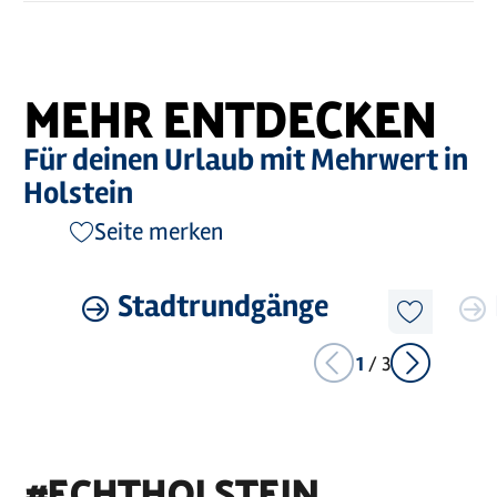
MEHR ENTDECKEN
Für deinen Urlaub mit Mehrwert in
Holstein
Seite merken
©
Holstein Tourismus / photocompany
Mehr
Stadtrundgänge
Mehr
erfahren
erfahre
Diesen
Artikel
merken
1
/
3
#ECHTHOLSTEIN