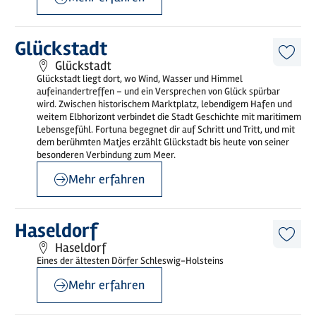
©
Holstein Tourismus / photocompany (Elberadweg)
Mehr
Glückstadt
erfahren
Diese
Glückstadt
Artike
Glückstadt liegt dort, wo Wind, Wasser und Himmel
merk
aufeinandertreffen – und ein Versprechen von Glück spürbar
wird. Zwischen historischem Marktplatz, lebendigem Hafen und
weitem Elbhorizont verbindet die Stadt Geschichte mit maritimem
Lebensgefühl. Fortuna begegnet dir auf Schritt und Tritt, und mit
dem berühmten Matjes erzählt Glückstadt bis heute von seiner
besonderen Verbindung zum Meer.
Mehr erfahren
©
Unterelbe Tourismus e.V
Mehr
Haseldorf
erfahren
Diese
Haseldorf
Artike
Eines der ältesten Dörfer Schleswig-Holsteins
merk
Mehr erfahren