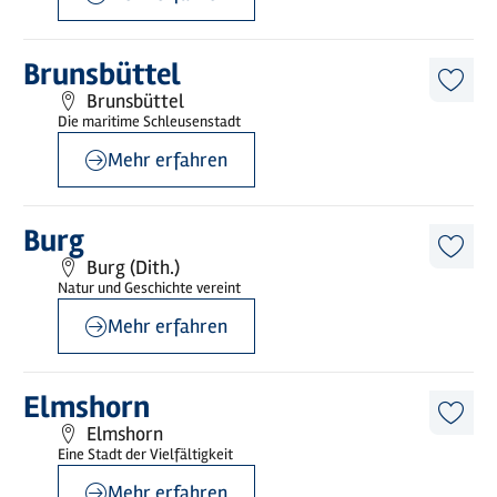
©
Holstein Tourismus / photocompany
Mehr
Brunsbüttel
erfahren
Diese
Brunsbüttel
Artike
Die maritime Schleusenstadt
merk
Mehr erfahren
©
Holstein Tourismus / photocompany
Mehr
Burg
erfahren
Diese
Burg (Dith.)
Artike
Natur und Geschichte vereint
merk
Mehr erfahren
©
Holstein Tourismus / photocompany
Mehr
Elmshorn
erfahren
Diese
Elmshorn
Artike
Eine Stadt der Vielfältigkeit
merk
Mehr erfahren