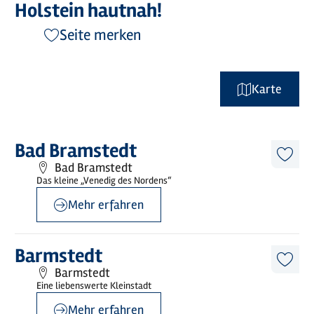
Holstein hautnah!
Seite merken
Karte
©
Holstein Tourismus / photocompany
Mehr
Bad Bramstedt
erfahren
Diese
Bad Bramstedt
Artike
Das kleine „Venedig des Nordens“
merk
Mehr erfahren
©
Holstein Tourismus / photocompany
Mehr
Barmstedt
erfahren
Diese
Barmstedt
Artike
Eine liebenswerte Kleinstadt
merk
Mehr erfahren