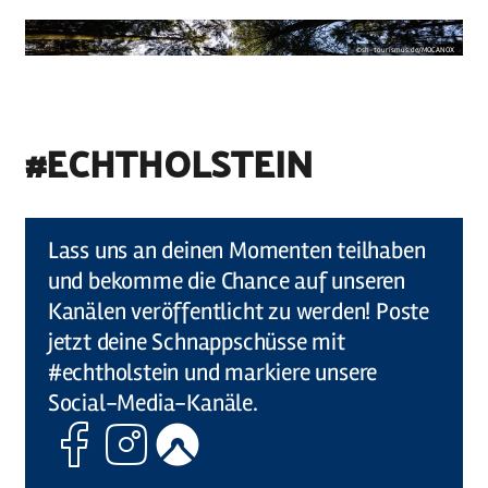
©
sh-tourismus.de/MOCANOX
#ECHTHOLSTEIN
©
Holstein Tourismus u photocompany (Elberadweg)
Lass uns an deinen Momenten teilhaben
und bekomme die Chance auf unseren
Kanälen veröffentlicht zu werden! Poste
jetzt deine Schnappschüsse mit
#echtholstein und markiere unsere
Social-Media-Kanäle.
Facebook
Instagram
Komoot