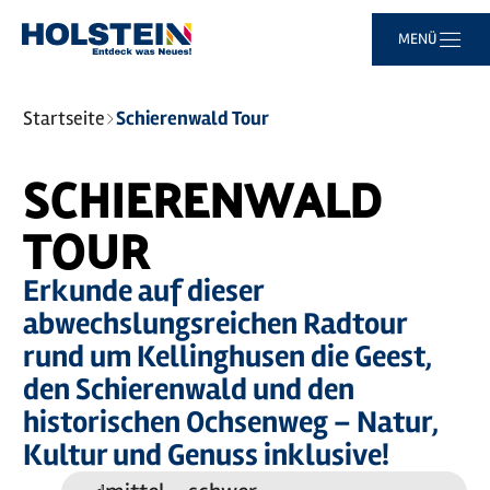
Zum
Zur
Zur
Zum
MENÜ
Hauptinhalt
Suche
Navigation
Footer
springen
springen
springen
springen
Sie
Startseite
Schierenwald Tour
sind
hier:
Leaflet
|
©
Maptoolkit
©
OSM
SCHIERENWALD
Mein Standort
TOUR
Erkunde auf dieser
abwechslungsreichen Radtour
rund um Kellinghusen die Geest,
den Schierenwald und den
historischen Ochsenweg – Natur,
Kultur und Genuss inklusive!