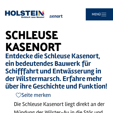
©
Mönchsweg e.V. / MarTiem Fotografi
Zum
Zur
Zur
Zum
MENÜ
Sie
Startseite
Schleuse Kasenort
Hauptinhalt
Suche
Navigation
Footer
sind
springen
springen
springen
springen
hier:
SCHLEUSE
KASENORT
Entdecke die Schleuse Kasenort,
ein bedeutendes Bauwerk für
Schifffahrt und Entwässerung in
der Wilstermarsch. Erfahre mehr
über ihre Geschichte und Funktion!
Seite merken
Die Schleuse Kasenort liegt direkt an der
Mündung der Wilster-Au in die Stör und