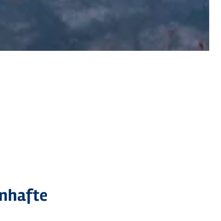
©
Schlossinsel Rantzauer See
enhafte