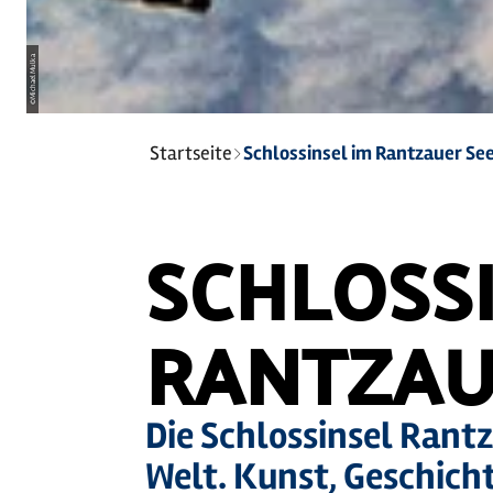
Michael Mulka
©
Sie
Startseite
Schlossinsel im Rantzauer Se
sind
hier:
SCHLOSSI
RANTZAU
Die Schlossinsel Rant
Welt. Kunst, Geschicht